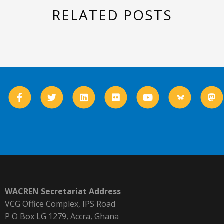
RELATED POSTS
WACREN Secretariat Address
VCG Office Complex, IPS Road
P O Box LG 1279, Accra, Ghana