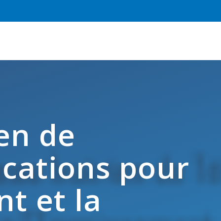
en de
cations pour
t et la