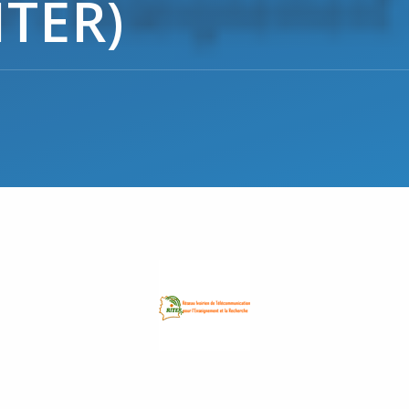
ITER)