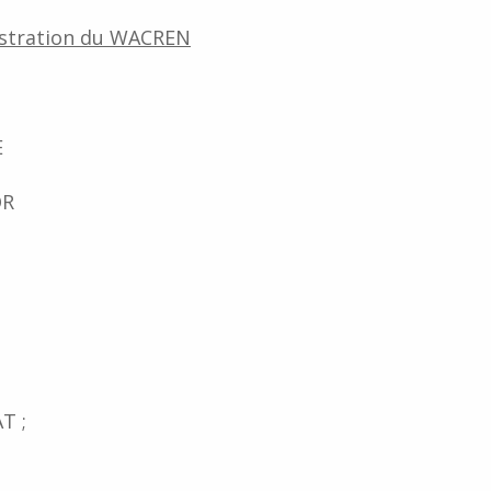
istration du WACREN
E
OR
T ;