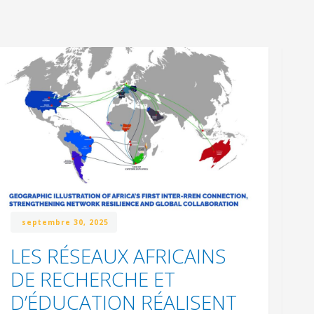
septembre 30, 2025
LES RÉSEAUX AFRICAINS
W
DE RECHERCHE ET
N
D’ÉDUCATION RÉALISENT
l