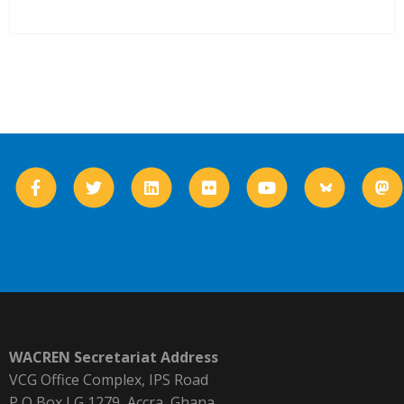
WACREN Secretariat Address
VCG Office Complex, IPS Road
P O Box LG 1279, Accra, Ghana