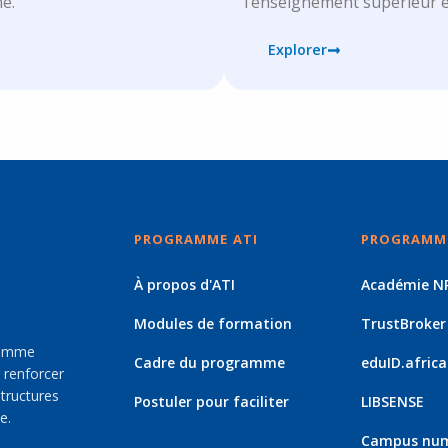
e.
l’enseignement supérieur e
Explorer
PROGRAMME ATI
PROGRAMME
À propos d'ATI
Académie N
Modules de formation
TrustBroker
gramme
Cadre du programme
eduID.africa
 renforcer
structures
Postuler pour faciliter
LIBSENSE
e.
Campus numé