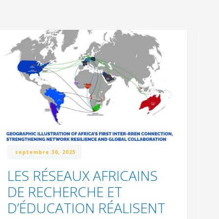
septembre 30, 2025
LES RÉSEAUX AFRICAINS
W
DE RECHERCHE ET
N
D’ÉDUCATION RÉALISENT
l