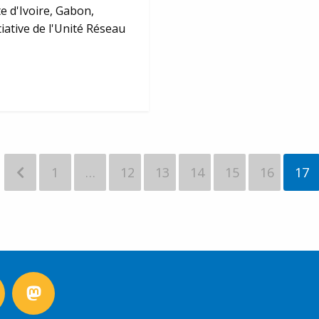
e d'Ivoire, Gabon,
tiative de l'Unité Réseau
1
…
12
13
14
15
16
17