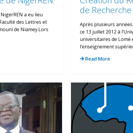
e de NigerREN
Création du R
de Recherche
 NigerREN a eu lieu
Faculté des Lettres et
Après plusieurs années 
umouni de Niamey.Lors
ce 13 juillet 2012 à l’
universitaires de Lomé 
l’enseignement supérieur
Read More