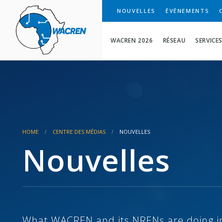
WACREN
NOUVELLES
ÉVÉNEMENTS
WACREN 2026
RÉSEAU
SERVICE
HOME
CENTRE DES MÉDIAS
NOUVELLES
Nouvelles
What WACREN and its NRENs are doing in